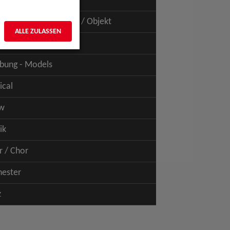
uspiel - Film / TV
uspiel - Figur / Puppe / Objekt
ALLE ZULASSEN
bung - Talents
bung - Models
ical
w
ik
r / Chor
hester
z