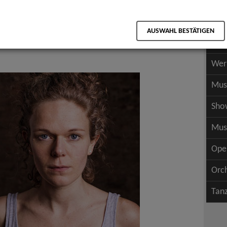
Scha
als PDF speichern
Scha
AUSWAHL BESTÄTIGEN
Wer
Wer
Mus
Sho
Mus
Ope
Orc
Tan