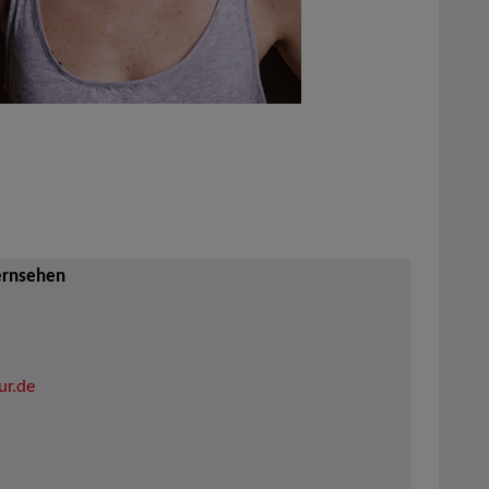
ernsehen
ur.de