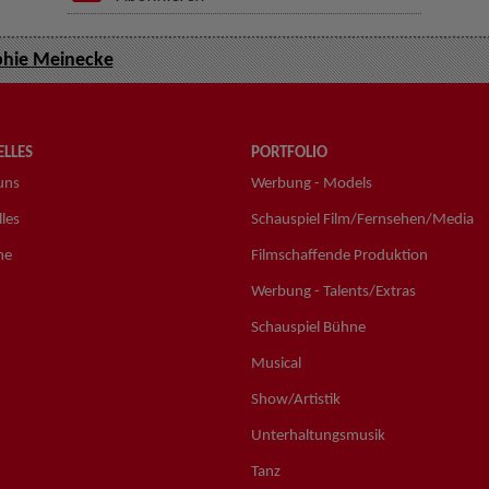
hie Meinecke
LLES
PORTFOLIO
uns
Werbung - Models
les
Schauspiel Film/Fernsehen/Media
ne
Filmschaffende Produktion
Werbung - Talents/Extras
Schauspiel Bühne
Musical
Show/Artistik
Unterhaltungsmusik
Tanz