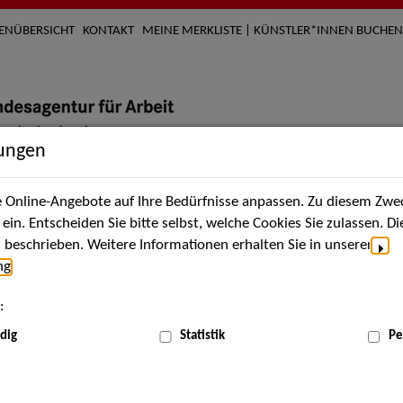
TENÜBERSICHT
KONTAKT
MEINE MERKLISTE | KÜNSTLER*INNEN BUCHEN
lungen
Online-Angebote auf Ihre Bedürfnisse anpassen. Zu diesem Zwec
nach Künstler*innen
Über uns
Aktuelles
Termi
in. Entscheiden Sie bitte selbst, welche Cookies Sie zulassen. D
beschrieben. Weitere Informationen erhalten Sie in unserer
ng
.
nnen
:
ME
dig
Statistik
Pe
Scha