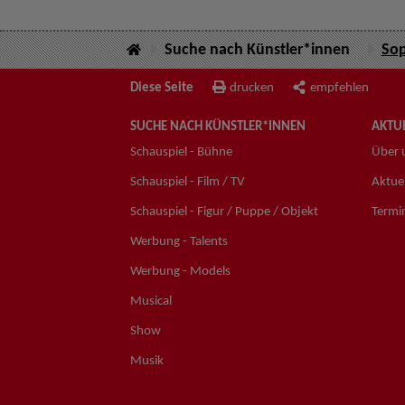
Suche nach Künstler*innen
Sop
Diese Seite
drucken
empfehlen
SUCHE NACH KÜNSTLER*INNEN
AKTUE
Schauspiel - Bühne
Über 
Schauspiel - Film / TV
Aktuel
Schauspiel - Figur / Puppe / Objekt
Termi
Werbung - Talents
Werbung - Models
Musical
Show
Musik