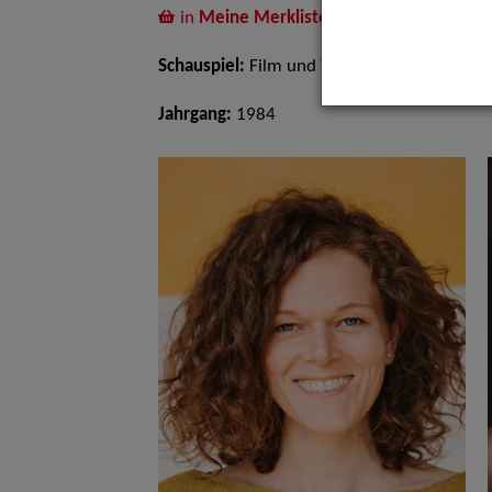
in
Meine Merkliste
legen
Schauspiel:
Film und TV
Jahrgang:
1984