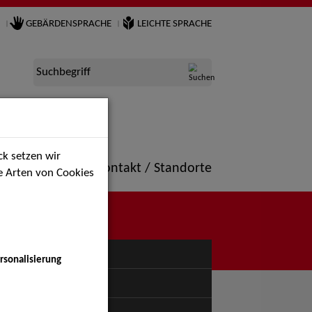
GEBÄRDENSPRACHE
LEICHTE SPRACHE
Suchbegriff
k setzen wir
ne
Portfolio
Kontakt / Standorte
ie Arten von Cookies
NÜ
rsonalisierung
uspiel - Bühne