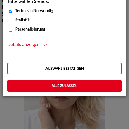
Körpergröße:
160 cm
Bitte wählen Sie aus:
Konfektionsgröße:
34
Technisch Notwendig
Sprachen:
Englisch
Statistik
Dialekte:
Hamburgisch, Westfälisch
Personalisierung
Details anzeigen
AUSWAHL BESTÄTIGEN
ALLE ZULASSEN