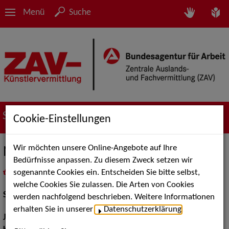
Menü
Suche
Suche nach Künstler*innen
Cookie-Einstellungen
Wir möchten unsere Online-Angebote auf Ihre
Nova Meierhenrich
Bedürfnisse anpassen. Zu diesem Zweck setzen wir
sogenannte Cookies ein. Entscheiden Sie bitte selbst,
in
Meine Merkliste
legen
als PDF speichern
welche Cookies Sie zulassen. Die Arten von Cookies
Schauspiel:
Film und TV
werden nachfolgend beschrieben. Weitere Informationen
erhalten Sie in unserer
Datenschutzerklärung
.
Jahrgang:
1973