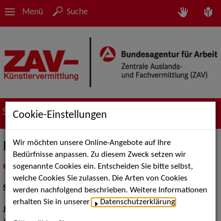
Menü
Suche
Suche nach Künstler*innen
Cookie-Einstellungen
Wir möchten unsere Online-Angebote auf Ihre
Patricia Meeden
Bedürfnisse anpassen. Zu diesem Zweck setzen wir
sogenannte Cookies ein. Entscheiden Sie bitte selbst,
in
Meine Merkliste
legen
als PDF speichern
welche Cookies Sie zulassen. Die Arten von Cookies
Schauspiel:
Film und TV
werden nachfolgend beschrieben. Weitere Informationen
erhalten Sie in unserer
Datenschutzerklärung
.
Jahrgang:
1985