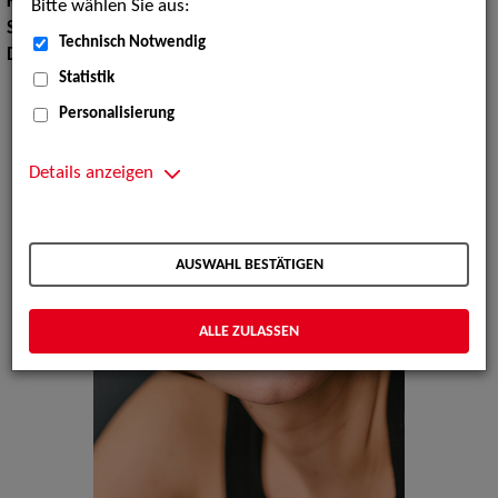
Körpergröße:
170 cm
Bitte wählen Sie aus:
Sprachen:
Englisch, Französisch
Technisch Notwendig
Dialekte:
Kärntnerisch, Österreichisch, Wienerisch
Statistik
Personalisierung
Details anzeigen
AUSWAHL BESTÄTIGEN
ALLE ZULASSEN