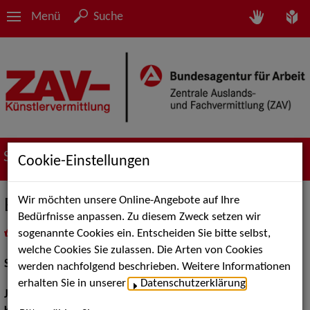
Menü
Suche
Suche nach Künstler*innen
Cookie-Einstellungen
Wir möchten unsere Online-Angebote auf Ihre
Benita Martins
Bedürfnisse anpassen. Zu diesem Zweck setzen wir
sogenannte Cookies ein. Entscheiden Sie bitte selbst,
in
Meine Merkliste
legen
als PDF speichern
welche Cookies Sie zulassen. Die Arten von Cookies
Schauspiel:
Bühne
werden nachfolgend beschrieben. Weitere Informationen
erhalten Sie in unserer
Datenschutzerklärung
.
Jahrgang:
1996