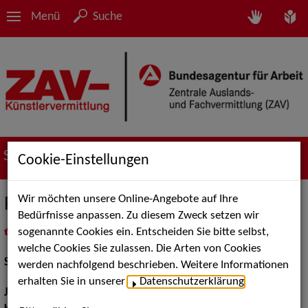
Menü
Suche
Suche nach Künstler*innen
Cookie-Einstellungen
Wir möchten unsere Online-Angebote auf Ihre
Perrine Martin
Bedürfnisse anpassen. Zu diesem Zweck setzen wir
sogenannte Cookies ein. Entscheiden Sie bitte selbst,
in
Meine Merkliste
legen
als PDF speichern
welche Cookies Sie zulassen. Die Arten von Cookies
Schauspiel:
Bühne
werden nachfolgend beschrieben. Weitere Informationen
erhalten Sie in unserer
Datenschutzerklärung
.
Jahrgang:
1995