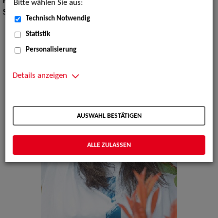
Körpergröße:
165 cm
Bitte wählen Sie aus:
Sprachen:
Französisch, Englisch
Technisch Notwendig
Statistik
Personalisierung
Details anzeigen
AUSWAHL BESTÄTIGEN
ALLE ZULASSEN