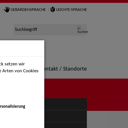
GEBÄRDENSPRACHE
LEICHTE SPRACHE
Suchbegriff
k setzen wir
ne
Portfolio
Kontakt / Standorte
ie Arten von Cookies
NÜ
rsonalisierung
uspiel - Bühne