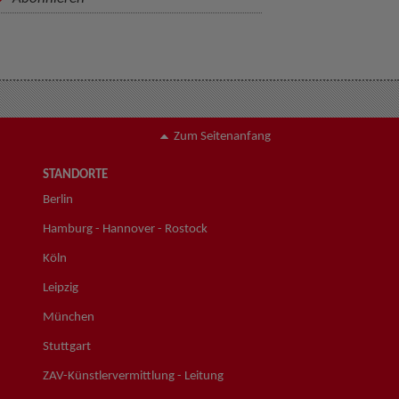
Zum Seitenanfang
STANDORTE
Berlin
Hamburg - Hannover - Rostock
Köln
Leipzig
München
Stuttgart
ZAV-Künstlervermittlung - Leitung