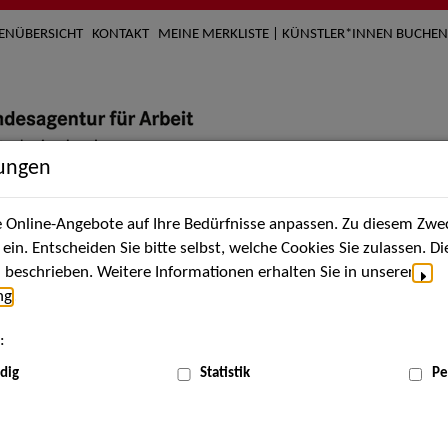
TENÜBERSICHT
KONTAKT
MEINE MERKLISTE | KÜNSTLER*INNEN BUCHEN
lungen
Online-Angebote auf Ihre Bedürfnisse anpassen. Zu diesem Zwec
nach Künstler*innen
Über uns
Aktuelles
Termi
in. Entscheiden Sie bitte selbst, welche Cookies Sie zulassen. D
beschrieben. Weitere Informationen erhalten Sie in unserer
ng
.
nnen
:
ME
dig
Statistik
Pe
Scha