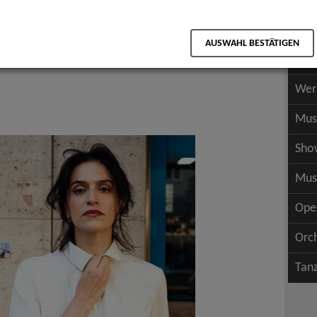
Scha
als PDF speichern
Scha
AUSWAHL BESTÄTIGEN
Wer
Wer
Mus
Sho
Mus
Ope
Orc
Tan