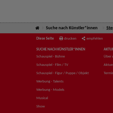
Suche nach Künstler*innen
Ste
Diese Seite
drucken
empfehlen
SUCHE NACH KÜNSTLER*INNEN
AKTUE
Schauspiel - Bühne
Über 
Schauspiel - Film / TV
Aktuel
Schauspiel - Figur / Puppe / Objekt
Termi
Werbung - Talents
Werbung - Models
Musical
Show