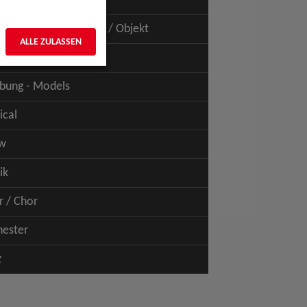
uspiel - Film / TV
uspiel - Figur / Puppe / Objekt
ALLE ZULASSEN
bung - Talents
bung - Models
ical
w
ik
r / Chor
hester
z