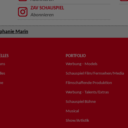
ZAV SCHAUSPIEL
Abonnieren
phanie Marin
LLES
PORTFOLIO
uns
Werbung - Models
les
Schauspiel Film/Fernsehen/Media
ne
Filmschaffende Produktion
Werbung - Talents/Extras
Schauspiel Bühne
Musical
Show/Artistik