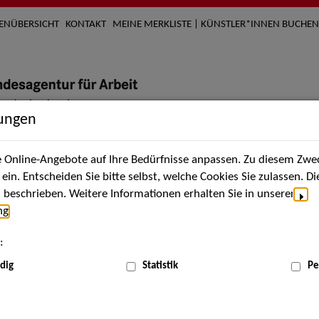
TENÜBERSICHT
KONTAKT
MEINE MERKLISTE | KÜNSTLER*INNEN BUCHEN
lungen
Online-Angebote auf Ihre Bedürfnisse anpassen. Zu diesem Zwec
nach Künstler*innen
Über uns
Aktuelles
Termi
in. Entscheiden Sie bitte selbst, welche Cookies Sie zulassen. D
beschrieben. Weitere Informationen erhalten Sie in unserer
ng
.
nnen
:
ME
dig
Statistik
Pe
Scha