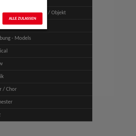
uspiel - Film / TV
uspiel - Figur / Puppe / Objekt
ALLE ZULASSEN
bung - Talents
bung - Models
ical
w
ik
r / Chor
hester
z