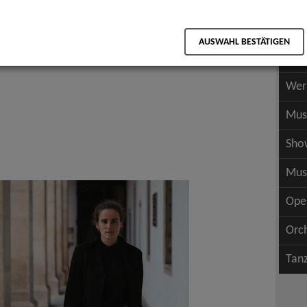
Scha
als PDF speichern
Scha
AUSWAHL BESTÄTIGEN
Wer
Wer
Mus
Sho
Mus
Ope
Orc
Tan