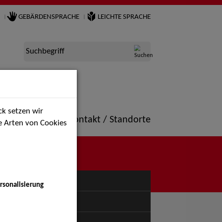
GEBÄRDENSPRACHE
LEICHTE SPRACHE
Suchbegriff
k setzen wir
ne
Portfolio
Kontakt / Standorte
ie Arten von Cookies
NÜ
rsonalisierung
uspiel - Bühne