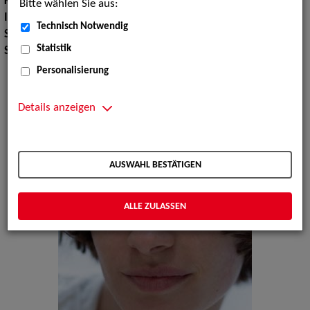
Körpergröße:
169 cm
Bitte wählen Sie aus:
Instrument:
Flöte, Klavier
Technisch Notwendig
Sport:
Fechten, Reiten, Schwimmen, Yoga, Bergsteigen
Statistik
Sprachen:
Englisch
Personalisierung
Details anzeigen
AUSWAHL BESTÄTIGEN
ALLE ZULASSEN