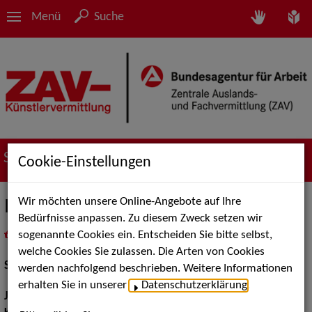
Menü
Suche
Suche nach Künstler*innen
Cookie-Einstellungen
Wir möchten unsere Online-Angebote auf Ihre
Ilka Mahrholz
Bedürfnisse anpassen. Zu diesem Zweck setzen wir
sogenannte Cookies ein. Entscheiden Sie bitte selbst,
in
Meine Merkliste
legen
als PDF speichern
welche Cookies Sie zulassen. Die Arten von Cookies
Schauspiel:
Bühne
werden nachfolgend beschrieben. Weitere Informationen
erhalten Sie in unserer
Datenschutzerklärung
.
Jahrgang:
1999