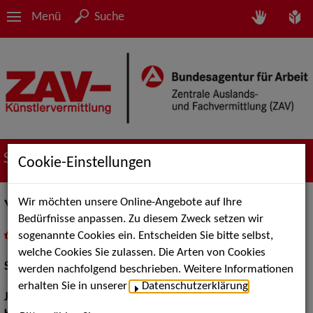
Menü
Suche
Suche nach Künstler*innen
Cookie-Einstellungen
Wir möchten unsere Online-Angebote auf Ihre
Yana Robin La Baume
Bedürfnisse anpassen. Zu diesem Zweck setzen wir
sogenannte Cookies ein. Entscheiden Sie bitte selbst,
in
Meine Merkliste
legen
als PDF speichern
welche Cookies Sie zulassen. Die Arten von Cookies
Schauspiel:
Bühne, Film und TV
werden nachfolgend beschrieben. Weitere Informationen
erhalten Sie in unserer
Datenschutzerklärung
.
Jahrgang:
1989