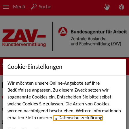
Menü
Suche
Suche nach Künstler*innen
Cookie-Einstellungen
Wir möchten unsere Online-Angebote auf Ihre
Katharina Lütten
Bedürfnisse anpassen. Zu diesem Zweck setzen wir
sogenannte Cookies ein. Entscheiden Sie bitte selbst,
in
Meine Merkliste
legen
als PDF speichern
welche Cookies Sie zulassen. Die Arten von Cookies
Schauspiel:
Bühne
werden nachfolgend beschrieben. Weitere Informationen
erhalten Sie in unserer
Datenschutzerklärung
.
Jahrgang:
1986