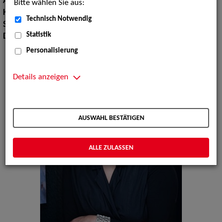
Augenfarbe:
grün-braun
Bitte wählen Sie aus:
Körpergröße:
163 cm
Technisch Notwendig
Sprachen:
Englisch, Italienisch
Statistik
Dialekte:
Ruhrdeutsch, Berlinerisch, Hamburgisch, Kölsch
Personalisierung
Details anzeigen
AUSWAHL BESTÄTIGEN
ALLE ZULASSEN