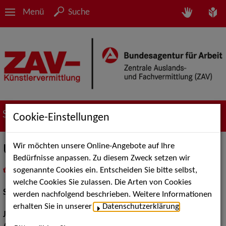
Menü
Suche
Suche nach Künstler*innen
Cookie-Einstellungen
Wir möchten unsere Online-Angebote auf Ihre
Ulrike Lodwig
Bedürfnisse anpassen. Zu diesem Zweck setzen wir
sogenannte Cookies ein. Entscheiden Sie bitte selbst,
in
Meine Merkliste
legen
als PDF speichern
welche Cookies Sie zulassen. Die Arten von Cookies
Schauspiel:
Film und TV, Bühne
werden nachfolgend beschrieben. Weitere Informationen
erhalten Sie in unserer
Datenschutzerklärung
.
Jahrgang:
1962