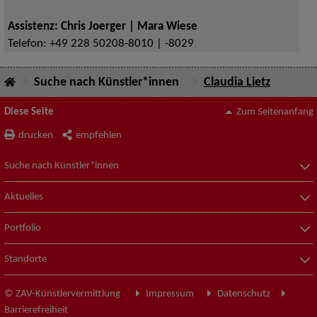
Assistenz: Chris Joerger | Mara Wiese
Telefon:
+49 228 50208-8010 | -8029
Suche nach Künstler*innen
Claudia Lietz
Diese Seite
Zum Seitenanfang
drucken
empfehlen
Suche nach Künstler*innen
Aktuelles
Portfolio
Standorte
© ZAV-Künstlervermittlung
Impressum
Datenschutz
Barrierefreiheit