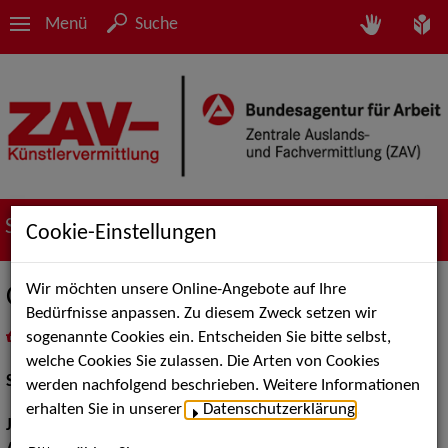
Menü
Suche
Suche nach Künstler*innen
Cookie-Einstellungen
Wir möchten unsere Online-Angebote auf Ihre
Claudia Lietz
Bedürfnisse anpassen. Zu diesem Zweck setzen wir
sogenannte Cookies ein. Entscheiden Sie bitte selbst,
in
Meine Merkliste
legen
als PDF speichern
welche Cookies Sie zulassen. Die Arten von Cookies
Schauspiel:
Bühne
werden nachfolgend beschrieben. Weitere Informationen
erhalten Sie in unserer
Datenschutzerklärung
.
Jahrgang:
1967