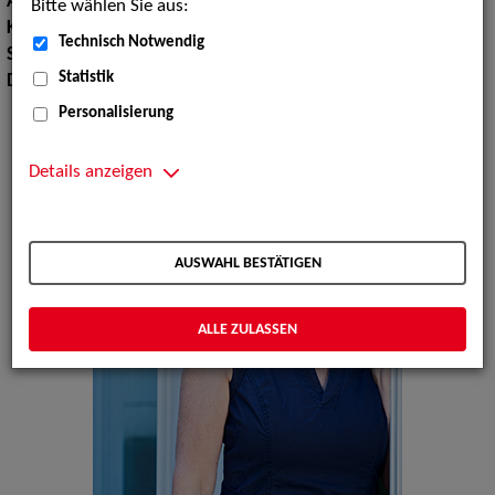
Augenfarbe:
Grün
Bitte wählen Sie aus:
Körpergröße:
173 cm
Technisch Notwendig
Sprachen:
Englisch, Französisch
Statistik
Dialekte:
Berlinerisch
Personalisierung
Details anzeigen
AUSWAHL BESTÄTIGEN
ALLE ZULASSEN