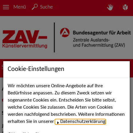
Menü
Suche
Suche nach Künstler*innen
Cookie-Einstellungen
Wir möchten unsere Online-Angebote auf Ihre
Almut Liedke
Bedürfnisse anpassen. Zu diesem Zweck setzen wir
sogenannte Cookies ein. Entscheiden Sie bitte selbst,
in
Meine Merkliste
legen
als PDF speichern
welche Cookies Sie zulassen. Die Arten von Cookies
Schauspiel:
Bühne, Film und TV
werden nachfolgend beschrieben. Weitere Informationen
erhalten Sie in unserer
Datenschutzerklärung
.
Jahrgang:
1992