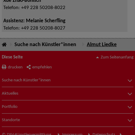
Xue Zhao-Bönisch
Telefon:
+49 228 50208-8022
Assistenz: Melanie Scherfling
Telefon:
+49 228 50208-8027
Suche nach Künstler*innen
Almut Liedke
Diese Seite
Zum Seitenanfang
drucken
empfehlen
Suche nach Künstler*innen
Aktuelles
Portfolio
Standorte
© ZAV-Künstlervermittlung
Impressum
Datenschutz