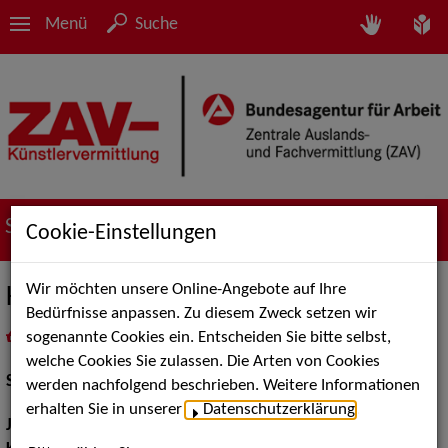
Menü
Suche
Suche nach Künstler*innen
Cookie-Einstellungen
Wir möchten unsere Online-Angebote auf Ihre
Katharina Ley
Bedürfnisse anpassen. Zu diesem Zweck setzen wir
sogenannte Cookies ein. Entscheiden Sie bitte selbst,
in
Meine Merkliste
legen
als PDF speichern
welche Cookies Sie zulassen. Die Arten von Cookies
Schauspiel:
Film und TV
werden nachfolgend beschrieben. Weitere Informationen
erhalten Sie in unserer
Datenschutzerklärung
.
Jahrgang:
1979