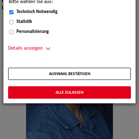
Körpergröße:
168 cm
Bitte wählen Sie aus:
Dialekte:
Berlinerisch
Technisch Notwendig
Statistik
Personalisierung
Details anzeigen
AUSWAHL BESTÄTIGEN
ALLE ZULASSEN