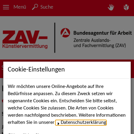
Menü
Suche
Suche nach Künstler*innen
Cookie-Einstellungen
Wir möchten unsere Online-Angebote auf Ihre
Luise Leschik
Bedürfnisse anpassen. Zu diesem Zweck setzen wir
sogenannte Cookies ein. Entscheiden Sie bitte selbst,
in
Meine Merkliste
legen
als PDF speichern
welche Cookies Sie zulassen. Die Arten von Cookies
Schauspiel:
Bühne
werden nachfolgend beschrieben. Weitere Informationen
erhalten Sie in unserer
Datenschutzerklärung
.
Jahrgang:
1992