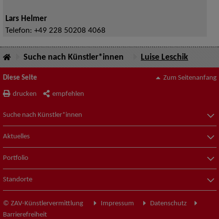
Lars Helmer
Telefon:
+49 228 50208 4068
Suche nach Künstler*innen
Luise Leschik
Diese Seite
Zum Seitenanfang
drucken
empfehlen
Suche nach Künstler*innen
Aktuelles
Portfolio
Standorte
© ZAV-Künstlervermittlung
Impressum
Datenschutz
Barrierefreiheit