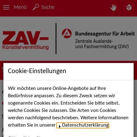
Menü
Suche
Suche nach Künstler*innen
Cookie-Einstellungen
Wir möchten unsere Online-Angebote auf Ihre
Anja Lemmermann
Bedürfnisse anpassen. Zu diesem Zweck setzen wir
sogenannte Cookies ein. Entscheiden Sie bitte selbst,
in
Meine Merkliste
legen
als PDF speichern
welche Cookies Sie zulassen. Die Arten von Cookies
Schauspiel:
Bühne, Film und TV
werden nachfolgend beschrieben. Weitere Informationen
erhalten Sie in unserer
Datenschutzerklärung
.
Jahrgang:
1992