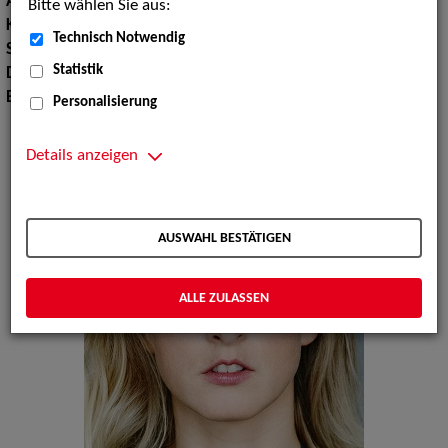
Augenfarbe:
blau
Bitte wählen Sie aus:
Körpergröße:
166 cm
Technisch Notwendig
Sprachen:
Englisch, Französisch
Statistik
Dialekte:
Bayerisch
Erscheinungsbild:
Mitteleuropäisch
Personalisierung
Details anzeigen
AUSWAHL BESTÄTIGEN
ALLE ZULASSEN