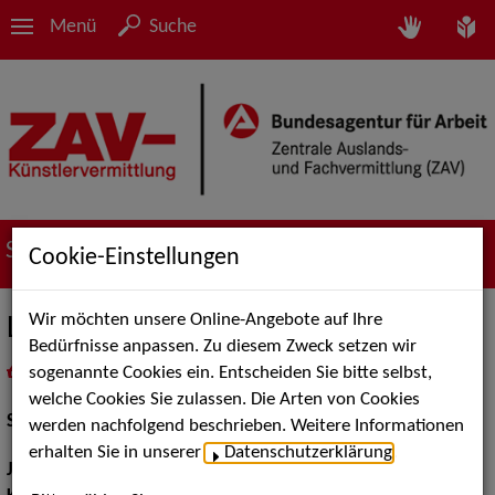
Menü
Suche
Suche nach Künstler*innen
Cookie-Einstellungen
Wir möchten unsere Online-Angebote auf Ihre
Lisa Sophie Kusz
Bedürfnisse anpassen. Zu diesem Zweck setzen wir
sogenannte Cookies ein. Entscheiden Sie bitte selbst,
in
Meine Merkliste
legen
als PDF speichern
welche Cookies Sie zulassen. Die Arten von Cookies
Schauspiel:
Bühne
werden nachfolgend beschrieben. Weitere Informationen
erhalten Sie in unserer
Datenschutzerklärung
.
Jahrgang:
1984