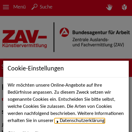
Menü
Suche
Suche nach Künstler*innen
Cookie-Einstellungen
Wir möchten unsere Online-Angebote auf Ihre
Katharina Kurschat
Bedürfnisse anpassen. Zu diesem Zweck setzen wir
sogenannte Cookies ein. Entscheiden Sie bitte selbst,
in
Meine Merkliste
legen
als PDF speichern
welche Cookies Sie zulassen. Die Arten von Cookies
Schauspiel:
Bühne
werden nachfolgend beschrieben. Weitere Informationen
erhalten Sie in unserer
Datenschutzerklärung
.
Jahrgang:
1997