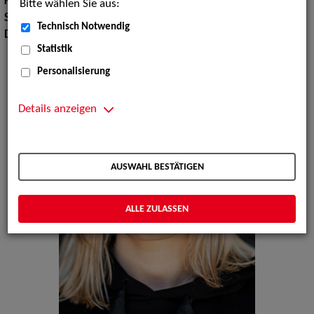
Körpergröße:
169 cm
Bitte wählen Sie aus:
Sprachen:
Deutsch, Französisch
Technisch Notwendig
Dialekte:
Norddeutsch
Statistik
Personalisierung
Details anzeigen
AUSWAHL BESTÄTIGEN
ALLE ZULASSEN