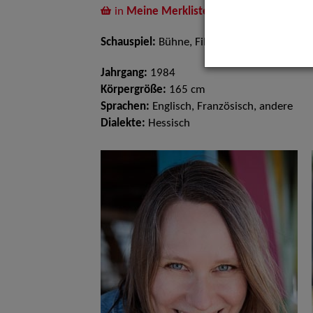
in
Meine Merkliste
legen
Schauspiel:
Bühne, Film und TV
Jahrgang:
1984
Körpergröße:
165 cm
Sprachen:
Englisch, Französisch, andere
Dialekte:
Hessisch