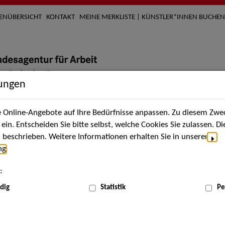
TENÜBERSICHT
KONTAKT
MEINE MERKLISTE | KÜNSTLER*INNEN BUCHEN
lungen
Online-Angebote auf Ihre Bedürfnisse anpassen. Zu diesem Zwec
nach Künstler*innen
Über uns
Aktuelles
Termi
in. Entscheiden Sie bitte selbst, welche Cookies Sie zulassen. D
beschrieben. Weitere Informationen erhalten Sie in unserer
ng
.
nnen
:
ME
dig
Statistik
Pe
Scha