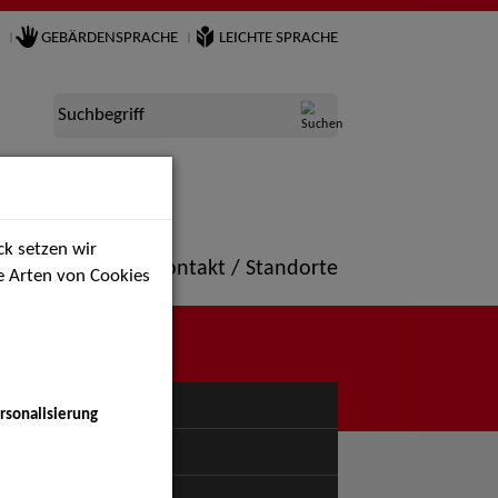
GEBÄRDENSPRACHE
LEICHTE SPRACHE
Suchbegriff
k setzen wir
ne
Portfolio
Kontakt / Standorte
ie Arten von Cookies
NÜ
rsonalisierung
uspiel - Bühne