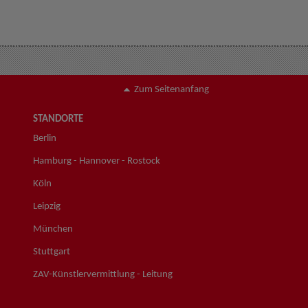
Zum Seitenanfang
STANDORTE
Berlin
Hamburg - Hannover - Rostock
Köln
Leipzig
München
Stuttgart
ZAV-Künstlervermittlung - Leitung