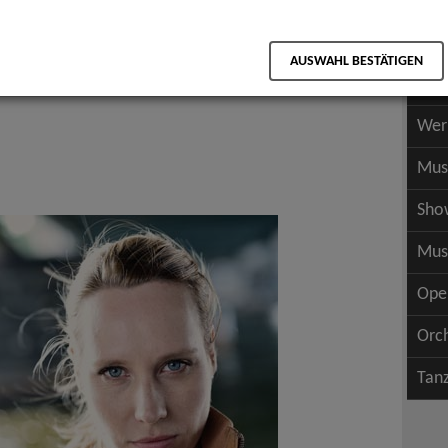
Scha
als PDF speichern
Scha
AUSWAHL BESTÄTIGEN
Wer
Wer
Mus
Sho
Mus
Ope
Orc
Tan