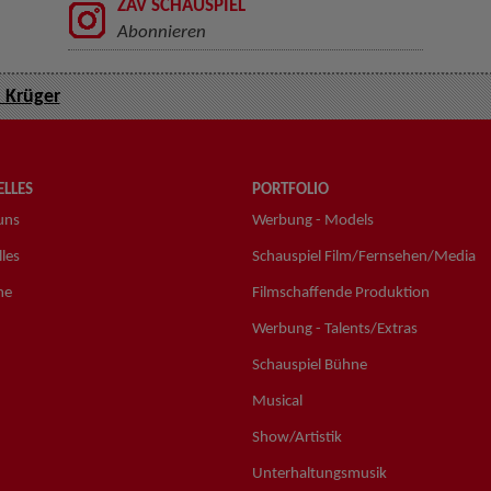
ZAV SCHAUSPIEL
Abonnieren
 Krüger
LLES
PORTFOLIO
uns
Werbung - Models
les
Schauspiel Film/Fernsehen/Media
ne
Filmschaffende Produktion
Werbung - Talents/Extras
Schauspiel Bühne
Musical
Show/Artistik
Unterhaltungsmusik