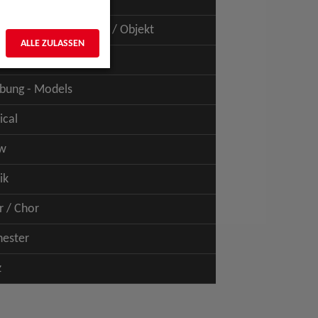
uspiel - Film / TV
uspiel - Figur / Puppe / Objekt
ALLE ZULASSEN
bung - Talents
bung - Models
ical
w
ik
r / Chor
hester
z