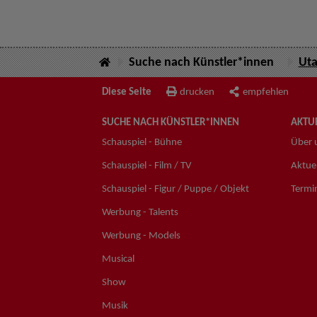
Suche nach Künstler*innen
Uta
Diese Seite
drucken
empfehlen
SUCHE NACH KÜNSTLER*INNEN
AKTUE
Schauspiel - Bühne
Über 
Schauspiel - Film / TV
Aktuel
Schauspiel - Figur / Puppe / Objekt
Termi
Werbung - Talents
Werbung - Models
Musical
Show
Musik