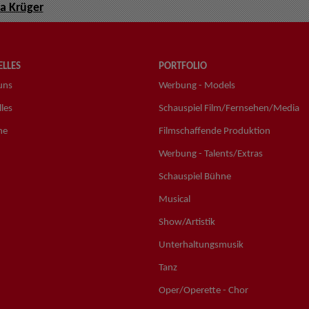
a Krüger
LLES
PORTFOLIO
uns
Werbung - Models
les
Schauspiel Film/Fernsehen/Media
ne
Filmschaffende Produktion
Werbung - Talents/Extras
Schauspiel Bühne
Musical
Show/Artistik
Unterhaltungsmusik
Tanz
Oper/Operette - Chor