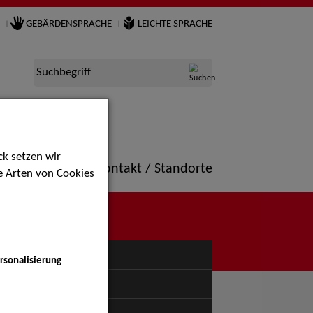
GEBÄRDENSPRACHE
LEICHTE SPRACHE
Suchbegriff
k setzen wir
ne
Portfolio
Kontakt / Standorte
ie Arten von Cookies
NÜ
rsonalisierung
uspiel - Bühne