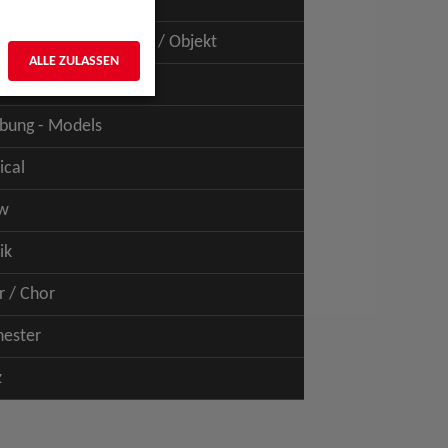
uspiel - Film / TV
uspiel - Figur / Puppe / Objekt
ALLE ZULASSEN
bung - Talents
bung - Models
ical
w
ik
r / Chor
hester
z