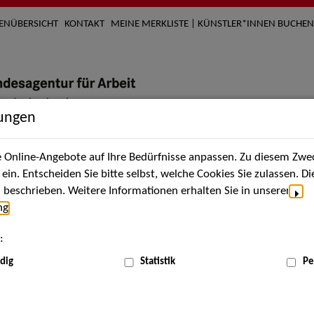
TENÜBERSICHT
KONTAKT
MEINE MERKLISTE | KÜNSTLER*INNEN BUCHEN
lungen
Online-Angebote auf Ihre Bedürfnisse anpassen. Zu diesem Zwec
nach Künstler*innen
Über uns
Aktuelles
Termi
in. Entscheiden Sie bitte selbst, welche Cookies Sie zulassen. D
beschrieben. Weitere Informationen erhalten Sie in unserer
ng
.
nnen
:
ME
dig
Statistik
Pe
Scha