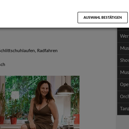
Scha
als PDF speichern
Scha
AUSWAHL BESTÄTIGEN
Wer
Wer
Mus
chlittschuhlaufen, Radfahren
Sho
sch
Mus
Ope
Orc
Tan