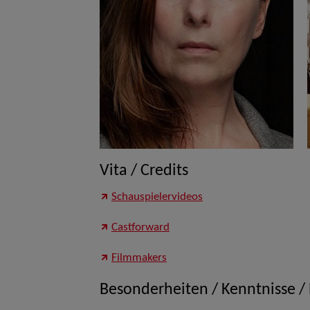
Vita / Credits
Schauspielervideos
Castforward
Filmmakers
Besonderheiten / Kenntnisse /