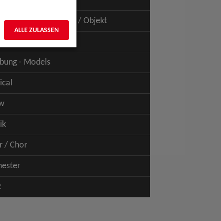
uspiel - Film / TV
uspiel - Figur / Puppe / Objekt
ALLE ZULASSEN
bung - Talents
bung - Models
ical
w
ik
r / Chor
hester
z