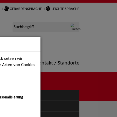
GEBÄRDENSPRACHE
LEICHTE SPRACHE
Suchbegriff
k setzen wir
ne
Portfolio
Kontakt / Standorte
ie Arten von Cookies
NÜ
rsonalisierung
uspiel - Bühne