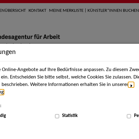
TENÜBERSICHT
KONTAKT
MEINE MERKLISTE | KÜNSTLER*INNEN BUCHEN
lungen
Online-Angebote auf Ihre Bedürfnisse anpassen. Zu diesem Zwec
nach Künstler*innen
Über uns
Aktuelles
Termi
in. Entscheiden Sie bitte selbst, welche Cookies Sie zulassen. D
beschrieben. Weitere Informationen erhalten Sie in unserer
ng
.
nnen
:
ME
dig
Statistik
Pe
Scha