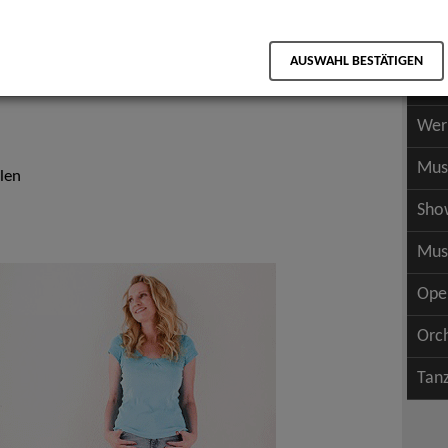
Scha
als PDF speichern
Scha
AUSWAHL BESTÄTIGEN
Wer
Wer
Mus
len
Sho
Mus
Ope
Orc
Tan