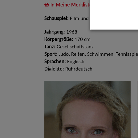
in
Meine Merkliste
legen
Schauspiel:
Film und TV
Jahrgang:
1968
Körpergröße:
170 cm
Tanz:
Gesellschaftstanz
Sport:
Judo, Reiten, Schwimmen, Tennisspie
Sprachen:
Englisch
Dialekte:
Ruhrdeutsch