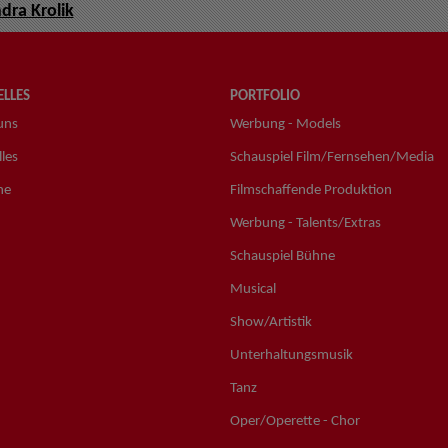
dra Krolik
LLES
PORTFOLIO
uns
Werbung - Models
les
Schauspiel Film/Fernsehen/Media
ne
Filmschaffende Produktion
Werbung - Talents/Extras
Schauspiel Bühne
Musical
Show/Artistik
Unterhaltungsmusik
Tanz
Oper/Operette - Chor