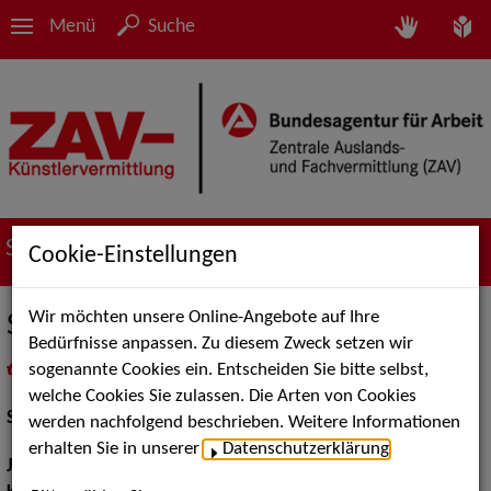
Menü
Suche
Suche nach Künstler*innen
Cookie-Einstellungen
Wir möchten unsere Online-Angebote auf Ihre
Simone Krischke
Bedürfnisse anpassen. Zu diesem Zweck setzen wir
sogenannte Cookies ein. Entscheiden Sie bitte selbst,
in
Meine Merkliste
legen
als PDF speichern
welche Cookies Sie zulassen. Die Arten von Cookies
Schauspiel:
Film und TV
werden nachfolgend beschrieben. Weitere Informationen
erhalten Sie in unserer
Datenschutzerklärung
.
Jahrgang:
1993