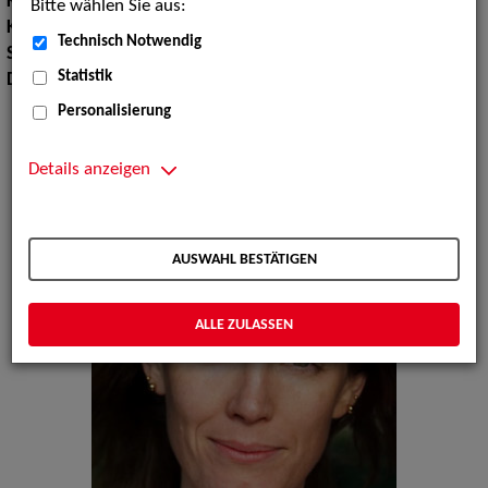
Körpergröße:
165 cm
Bitte wählen Sie aus:
Konfektionsgröße:
34 36
Technisch Notwendig
Sprachen:
Englisch, Spanisch
Statistik
Dialekte:
Bayerisch
Personalisierung
Details anzeigen
AUSWAHL BESTÄTIGEN
ALLE ZULASSEN