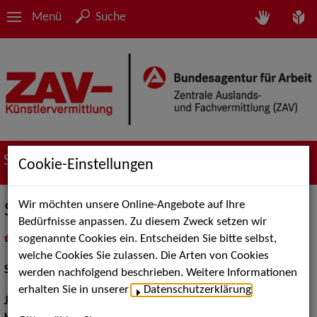
Menü
Suche
Suche nach Künstler*innen
Cookie-Einstellungen
Wir möchten unsere Online-Angebote auf Ihre
Sabine Krack
Bedürfnisse anpassen. Zu diesem Zweck setzen wir
sogenannte Cookies ein. Entscheiden Sie bitte selbst,
in
Meine Merkliste
legen
als PDF speichern
welche Cookies Sie zulassen. Die Arten von Cookies
Schauspiel:
Bühne, Film und TV
werden nachfolgend beschrieben. Weitere Informationen
erhalten Sie in unserer
Datenschutzerklärung
.
Jahrgang:
1993