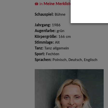
in
Meine Merkliste
legen
Schauspiel:
Bühne
Jahrgang:
1986
Augenfarbe:
grün
Körpergröße:
166 cm
Stimmlage:
Alt
Tanz:
Tanz allgemein
Sport:
Fechten
Sprachen:
Polnisch, Deutsch, Englisch