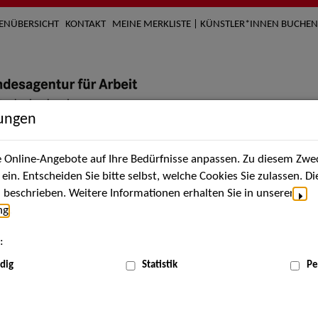
TENÜBERSICHT
KONTAKT
MEINE MERKLISTE | KÜNSTLER*INNEN BUCHEN
lungen
Online-Angebote auf Ihre Bedürfnisse anpassen. Zu diesem Zwec
nach Künstler*innen
Über uns
Aktuelles
Termi
in. Entscheiden Sie bitte selbst, welche Cookies Sie zulassen. D
beschrieben. Weitere Informationen erhalten Sie in unserer
ng
.
nnen
:
ME
dig
Statistik
Pe
Scha