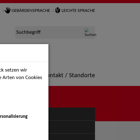
GEBÄRDENSPRACHE
LEICHTE SPRACHE
Suchbegriff
k setzen wir
ne
Portfolio
Kontakt / Standorte
ie Arten von Cookies
NÜ
rsonalisierung
uspiel - Bühne