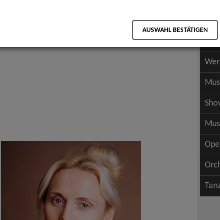
Scha
als PDF speichern
Scha
AUSWAHL BESTÄTIGEN
Wer
Wer
Mus
Sho
Mus
Ope
Orc
Tan