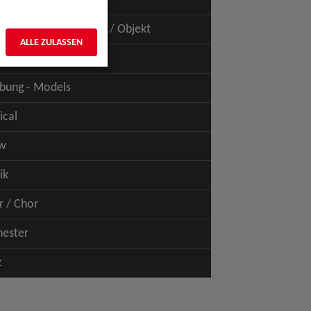
uspiel - Film / TV
uspiel - Figur / Puppe / Objekt
ALLE ZULASSEN
bung - Talents
bung - Models
ical
w
ik
r / Chor
hester
z