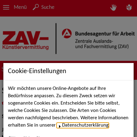
Menü
Suche
Suche nach Künstler*innen
Cookie-Einstellungen
Wir möchten unsere Online-Angebote auf Ihre
Sophie Köster
Bedürfnisse anpassen. Zu diesem Zweck setzen wir
sogenannte Cookies ein. Entscheiden Sie bitte selbst,
in
Meine Merkliste
legen
als PDF speichern
welche Cookies Sie zulassen. Die Arten von Cookies
Schauspiel:
Film und TV
werden nachfolgend beschrieben. Weitere Informationen
erhalten Sie in unserer
Datenschutzerklärung
.
Jahrgang:
1988