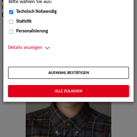
Körpergröße:
174 cm
Bitte wählen Sie aus:
Sprachen:
Englisch
Technisch Notwendig
Dialekte:
Norddeutsch, Schwäbisch
Statistik
Personalisierung
Details anzeigen
AUSWAHL BESTÄTIGEN
ALLE ZULASSEN