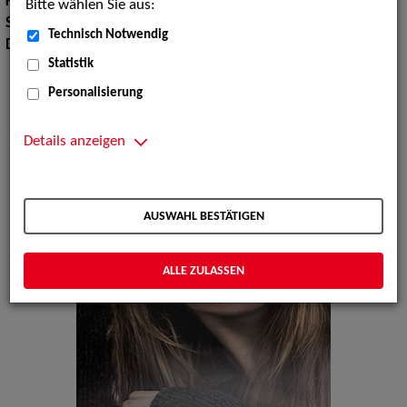
Körpergröße:
160 cm
Bitte wählen Sie aus:
Sprachen:
Englisch, Spanisch
Technisch Notwendig
Dialekte:
Norddeutsch
Statistik
Personalisierung
Details anzeigen
AUSWAHL BESTÄTIGEN
ALLE ZULASSEN