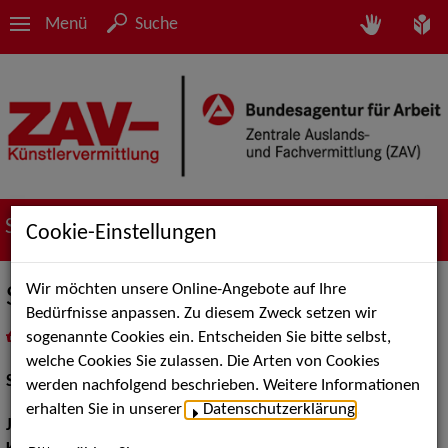
Menü
Suche
Suche nach Künstler*innen
Cookie-Einstellungen
Wir möchten unsere Online-Angebote auf Ihre
Sarah Siri Lee König
Bedürfnisse anpassen. Zu diesem Zweck setzen wir
sogenannte Cookies ein. Entscheiden Sie bitte selbst,
in
Meine Merkliste
legen
als PDF speichern
welche Cookies Sie zulassen. Die Arten von Cookies
Schauspiel:
Bühne
werden nachfolgend beschrieben. Weitere Informationen
erhalten Sie in unserer
Datenschutzerklärung
.
Jahrgang:
1990