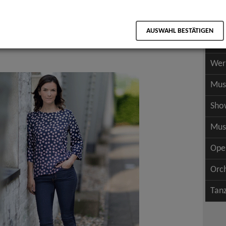
Scha
als PDF speichern
Scha
AUSWAHL BESTÄTIGEN
Wer
Wer
Mus
Sho
Mus
Ope
Orc
Tan