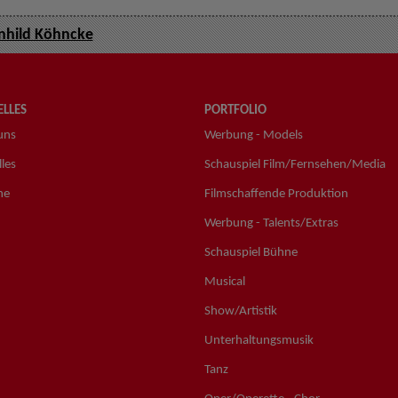
nhild Köhncke
LLES
PORTFOLIO
uns
Werbung - Models
les
Schauspiel Film/Fernsehen/Media
ne
Filmschaffende Produktion
Werbung - Talents/Extras
Schauspiel Bühne
Musical
Show/Artistik
Unterhaltungsmusik
Tanz