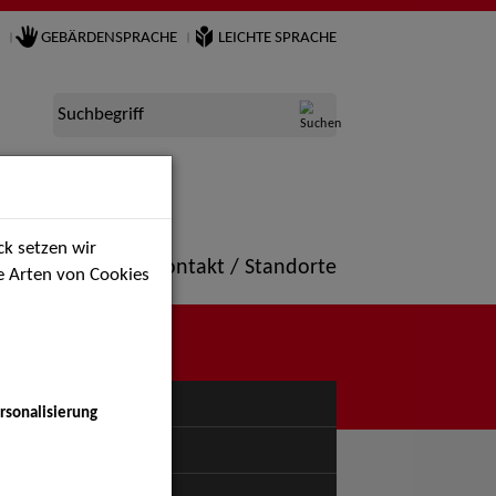
GEBÄRDENSPRACHE
LEICHTE SPRACHE
Suchbegriff
k setzen wir
ne
Portfolio
Kontakt / Standorte
ie Arten von Cookies
NÜ
rsonalisierung
uspiel - Bühne