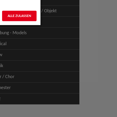
uspiel - Film / TV
uspiel - Figur / Puppe / Objekt
ALLE ZULASSEN
bung - Talents
bung - Models
ical
w
ik
r / Chor
hester
z