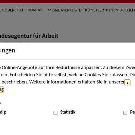
TENÜBERSICHT
KONTAKT
MEINE MERKLISTE | KÜNSTLER*INNEN BUCHEN
lungen
Online-Angebote auf Ihre Bedürfnisse anpassen. Zu diesem Zwec
nach Künstler*innen
Über uns
Aktuelles
Termi
in. Entscheiden Sie bitte selbst, welche Cookies Sie zulassen. D
beschrieben. Weitere Informationen erhalten Sie in unserer
ng
.
nnen
:
ME
dig
Statistik
Pe
Scha