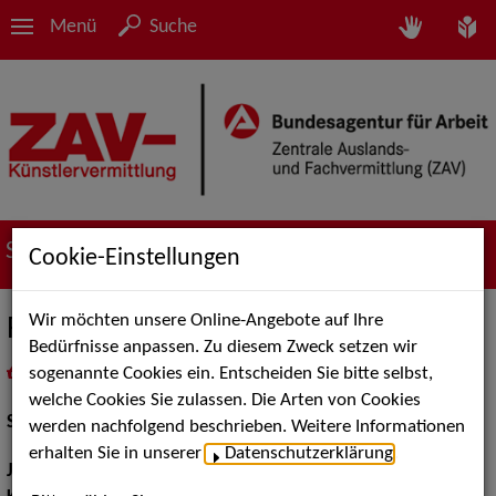
Menü
Suche
Suche nach Künstler*innen
Cookie-Einstellungen
Wir möchten unsere Online-Angebote auf Ihre
Ricarda Klingelhöfer
Bedürfnisse anpassen. Zu diesem Zweck setzen wir
sogenannte Cookies ein. Entscheiden Sie bitte selbst,
in
Meine Merkliste
legen
als PDF speichern
welche Cookies Sie zulassen. Die Arten von Cookies
Schauspiel:
Film und TV, Bühne
werden nachfolgend beschrieben. Weitere Informationen
erhalten Sie in unserer
Datenschutzerklärung
.
Jahrgang:
1962