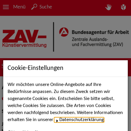
Menü
Suche
Suche nach Künstler*innen
Cookie-Einstellungen
Wir möchten unsere Online-Angebote auf Ihre
Anja Kimmelmann
Bedürfnisse anpassen. Zu diesem Zweck setzen wir
sogenannte Cookies ein. Entscheiden Sie bitte selbst,
in
Meine Merkliste
legen
als PDF speichern
welche Cookies Sie zulassen. Die Arten von Cookies
Schauspiel:
Film und TV, Bühne
werden nachfolgend beschrieben. Weitere Informationen
erhalten Sie in unserer
Datenschutzerklärung
.
Jahrgang:
1975