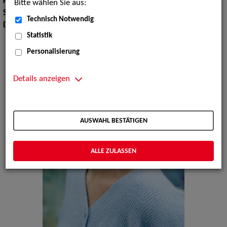
Körpergröße:
166 cm
Bitte wählen Sie aus:
Sprachen:
Deutsch, Englisch
Technisch Notwendig
Dialekte:
Fränkisch
Statistik
Personalisierung
Details anzeigen
AUSWAHL BESTÄTIGEN
ALLE ZULASSEN