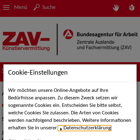
Menü
Suche
Suche nach Künstler*innen
Cookie-Einstellungen
Wir möchten unsere Online-Angebote auf Ihre
Anna Kiesewetter
Bedürfnisse anpassen. Zu diesem Zweck setzen wir
sogenannte Cookies ein. Entscheiden Sie bitte selbst,
in
Meine Merkliste
legen
als PDF speichern
welche Cookies Sie zulassen. Die Arten von Cookies
Schauspiel:
Bühne
werden nachfolgend beschrieben. Weitere Informationen
erhalten Sie in unserer
Datenschutzerklärung
.
Jahrgang:
1995