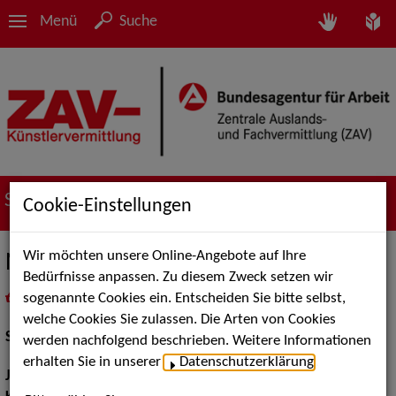
Menü
Suche
Suche nach Künstler*innen
Cookie-Einstellungen
Wir möchten unsere Online-Angebote auf Ihre
Nina Karsten
Bedürfnisse anpassen. Zu diesem Zweck setzen wir
sogenannte Cookies ein. Entscheiden Sie bitte selbst,
in
Meine Merkliste
legen
als PDF speichern
welche Cookies Sie zulassen. Die Arten von Cookies
Schauspiel:
Film und TV, Bühne
werden nachfolgend beschrieben. Weitere Informationen
erhalten Sie in unserer
Datenschutzerklärung
.
Jahrgang:
1994