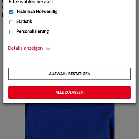
Körpergröße:
160 cm
Bitte wählen Sie aus:
Sprachen:
Englisch, Französisch
Technisch Notwendig
Dialekte:
Berlinerisch, Lausitzisch
Statistik
Personalisierung
Details anzeigen
AUSWAHL BESTÄTIGEN
ALLE ZULASSEN