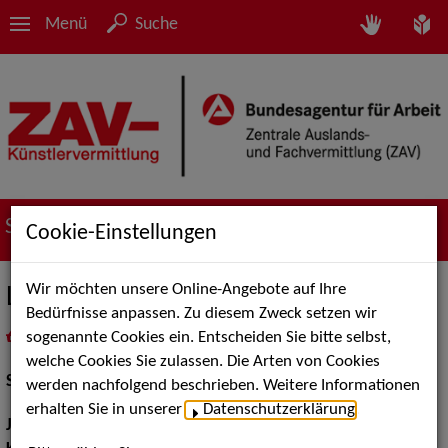
Menü
Suche
Suche nach Künstler*innen
Cookie-Einstellungen
Wir möchten unsere Online-Angebote auf Ihre
Luzie Juckenburg
Bedürfnisse anpassen. Zu diesem Zweck setzen wir
sogenannte Cookies ein. Entscheiden Sie bitte selbst,
in
Meine Merkliste
legen
als PDF speichern
welche Cookies Sie zulassen. Die Arten von Cookies
Schauspiel:
Bühne
werden nachfolgend beschrieben. Weitere Informationen
erhalten Sie in unserer
Datenschutzerklärung
.
Jahrgang:
1997