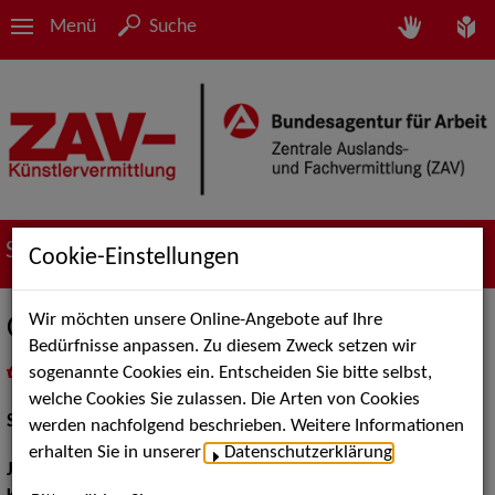
Menü
Suche
Suche nach Künstler*innen
Cookie-Einstellungen
Wir möchten unsere Online-Angebote auf Ihre
Christiane Isele
Bedürfnisse anpassen. Zu diesem Zweck setzen wir
sogenannte Cookies ein. Entscheiden Sie bitte selbst,
in
Meine Merkliste
legen
als PDF speichern
welche Cookies Sie zulassen. Die Arten von Cookies
Schauspiel:
Film und TV
werden nachfolgend beschrieben. Weitere Informationen
erhalten Sie in unserer
Datenschutzerklärung
.
Jahrgang:
1982