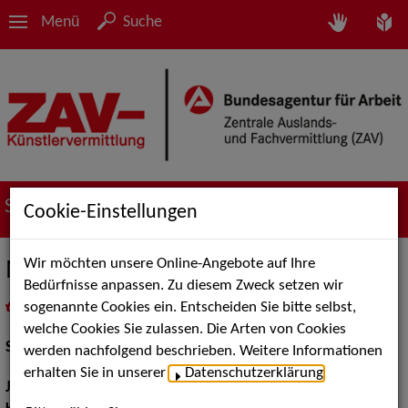
Menü
Suche
Suche nach Künstler*innen
Cookie-Einstellungen
Wir möchten unsere Online-Angebote auf Ihre
Marie Illies
Bedürfnisse anpassen. Zu diesem Zweck setzen wir
sogenannte Cookies ein. Entscheiden Sie bitte selbst,
in
Meine Merkliste
legen
als PDF speichern
welche Cookies Sie zulassen. Die Arten von Cookies
Schauspiel:
Bühne, Film und TV
werden nachfolgend beschrieben. Weitere Informationen
erhalten Sie in unserer
Datenschutzerklärung
.
Jahrgang:
1995