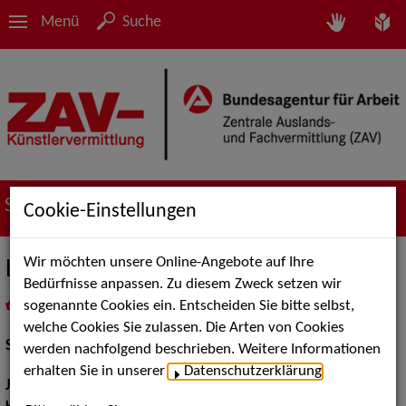
Menü
Suche
Suche nach Künstler*innen
Cookie-Einstellungen
Wir möchten unsere Online-Angebote auf Ihre
Leily Hosseini
Bedürfnisse anpassen. Zu diesem Zweck setzen wir
sogenannte Cookies ein. Entscheiden Sie bitte selbst,
in
Meine Merkliste
legen
als PDF speichern
welche Cookies Sie zulassen. Die Arten von Cookies
Schauspiel:
Film und TV
werden nachfolgend beschrieben. Weitere Informationen
erhalten Sie in unserer
Datenschutzerklärung
.
Jahrgang:
1983