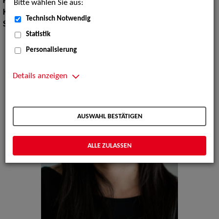
Körpergröße:
150 cm
Bitte wählen Sie aus:
Konfektionsgröße:
34
Technisch Notwendig
Sprachen:
Deutsch, Englisch, Französisch, Persisch
Statistik
Personalisierung
Details anzeigen
AUSWAHL BESTÄTIGEN
ALLE ZULASSEN