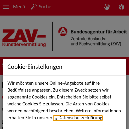
Menü
Suche
Suche nach Künstler*innen
Cookie-Einstellungen
Wir möchten unsere Online-Angebote auf Ihre
Leona Holzki
Bedürfnisse anpassen. Zu diesem Zweck setzen wir
sogenannte Cookies ein. Entscheiden Sie bitte selbst,
in
Meine Merkliste
legen
als PDF speichern
welche Cookies Sie zulassen. Die Arten von Cookies
Schauspiel:
Bühne, Film und TV
werden nachfolgend beschrieben. Weitere Informationen
erhalten Sie in unserer
Datenschutzerklärung
.
Jahrgang:
1995