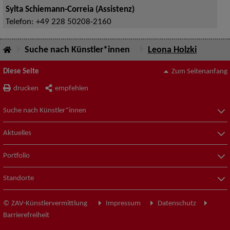
Sylta Schiemann-Correia (Assistenz)
Telefon:
+49 228 50208-2160
Suche nach Künstler*innen
Leona Holzki
Diese Seite
Zum Seitenanfang
drucken
empfehlen
Suche nach Künstler*innen
Aktuelles
Portfolio
Standorte
© ZAV-Künstlervermittlung
Impressum
Datenschutz
Barrierefreiheit