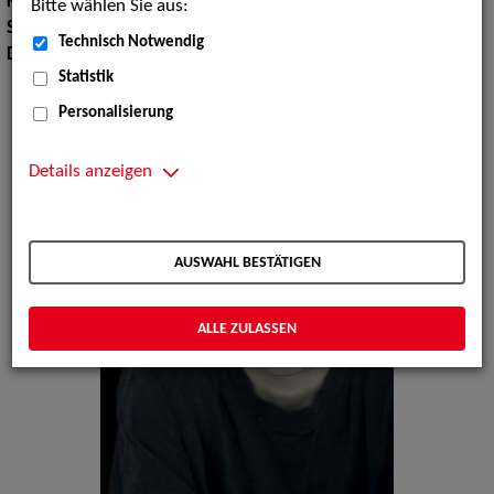
Körpergröße:
169 cm
Bitte wählen Sie aus:
Sprachen:
Deutsch, Englisch, Französisch
Technisch Notwendig
Dialekte:
Schweizerdeutsch
Statistik
Personalisierung
Details anzeigen
AUSWAHL BESTÄTIGEN
ALLE ZULASSEN