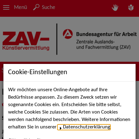
Menü
Suche
Suche nach Künstler*innen
Cookie-Einstellungen
Wir möchten unsere Online-Angebote auf Ihre
Lisanne Hirzel
Bedürfnisse anpassen. Zu diesem Zweck setzen wir
sogenannte Cookies ein. Entscheiden Sie bitte selbst,
in
Meine Merkliste
legen
als PDF speichern
welche Cookies Sie zulassen. Die Arten von Cookies
Schauspiel:
Bühne
werden nachfolgend beschrieben. Weitere Informationen
erhalten Sie in unserer
Datenschutzerklärung
.
Jahrgang:
1995