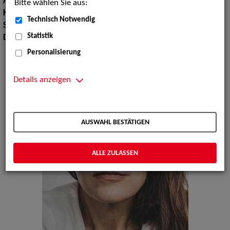
Augenfarbe:
braun
Bitte wählen Sie aus:
Körpergröße:
172 cm
Technisch Notwendig
Sprachen:
Deutsch, Englisch, Italienisch
Statistik
Dialekte:
Berlinerisch
Personalisierung
Details anzeigen
AUSWAHL BESTÄTIGEN
ALLE ZULASSEN