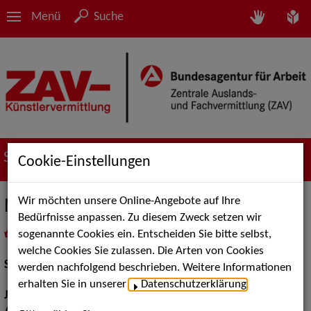
Menü
Suche
Suche nach Künstler*innen
Cookie-Einstellungen
Wir möchten unsere Online-Angebote auf Ihre
Natascha Hirthe
Bedürfnisse anpassen. Zu diesem Zweck setzen wir
sogenannte Cookies ein. Entscheiden Sie bitte selbst,
in
Meine Merkliste
legen
als PDF speichern
welche Cookies Sie zulassen. Die Arten von Cookies
Schauspiel:
Film und TV, Bühne
werden nachfolgend beschrieben. Weitere Informationen
erhalten Sie in unserer
Datenschutzerklärung
.
Jahrgang:
1968