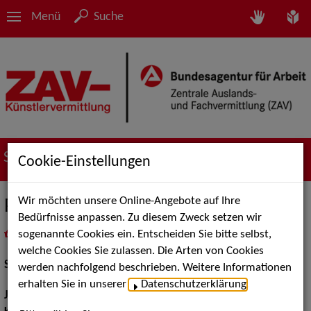
Menü
Suche
Suche nach Künstler*innen
Cookie-Einstellungen
Wir möchten unsere Online-Angebote auf Ihre
Paula Herzig
Bedürfnisse anpassen. Zu diesem Zweck setzen wir
sogenannte Cookies ein. Entscheiden Sie bitte selbst,
in
Meine Merkliste
legen
als PDF speichern
welche Cookies Sie zulassen. Die Arten von Cookies
Schauspiel:
Bühne
werden nachfolgend beschrieben. Weitere Informationen
erhalten Sie in unserer
Datenschutzerklärung
.
Jahrgang:
2000