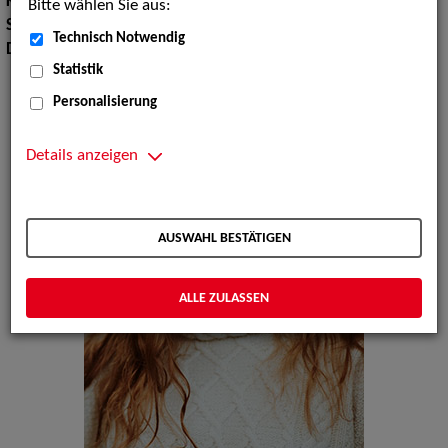
Körpergröße:
175 cm
Bitte wählen Sie aus:
Sprachen:
Englisch
Technisch Notwendig
Dialekte:
Kölsch, Schlesisch
Statistik
Personalisierung
Details anzeigen
AUSWAHL BESTÄTIGEN
ALLE ZULASSEN