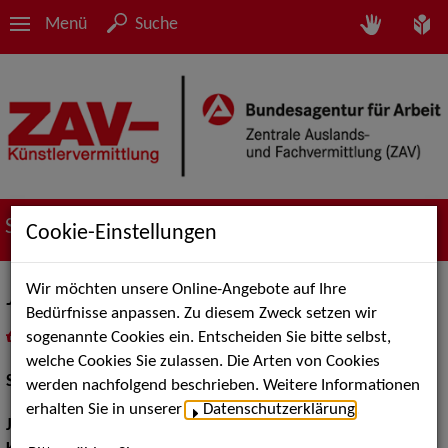
Menü
Suche
Suche nach Künstler*innen
Cookie-Einstellungen
Wir möchten unsere Online-Angebote auf Ihre
Julia Heinemann
Bedürfnisse anpassen. Zu diesem Zweck setzen wir
sogenannte Cookies ein. Entscheiden Sie bitte selbst,
in
Meine Merkliste
legen
als PDF speichern
welche Cookies Sie zulassen. Die Arten von Cookies
Schauspiel:
Film und TV
werden nachfolgend beschrieben. Weitere Informationen
erhalten Sie in unserer
Datenschutzerklärung
.
Jahrgang:
1968