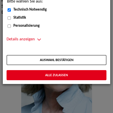
Körpergröße:
172 cm
Bitte wählen Sie aus:
Sprachen:
Englisch, Italienisch
Technisch Notwendig
Dialekte:
Hamburgisch
Statistik
Personalisierung
Details anzeigen
AUSWAHL BESTÄTIGEN
ALLE ZULASSEN