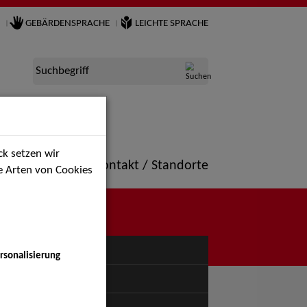
GEBÄRDENSPRACHE
LEICHTE SPRACHE
Suchbegriff
k setzen wir
ne
Portfolio
Kontakt / Standorte
ie Arten von Cookies
NÜ
rsonalisierung
uspiel - Bühne