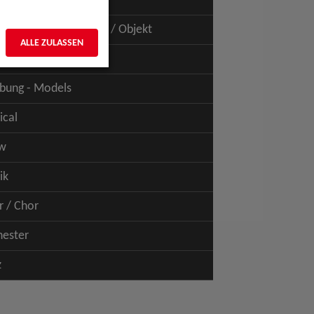
uspiel - Film / TV
uspiel - Figur / Puppe / Objekt
ALLE ZULASSEN
bung - Talents
bung - Models
ical
w
ik
r / Chor
hester
z