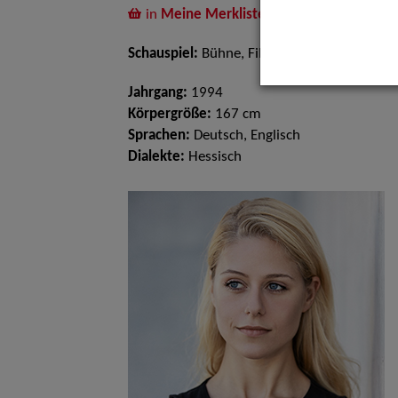
in
Meine Merkliste
legen
Schauspiel:
Bühne, Film und TV
Jahrgang:
1994
Körpergröße:
167 cm
Sprachen:
Deutsch, Englisch
Dialekte:
Hessisch