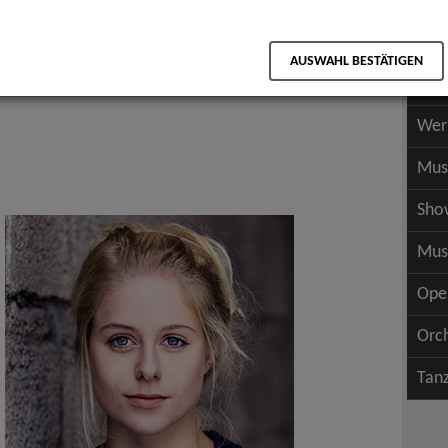
Scha
als PDF speichern
Scha
AUSWAHL BESTÄTIGEN
Wer
Wer
Mus
Sho
Mus
Ope
Orc
Tan