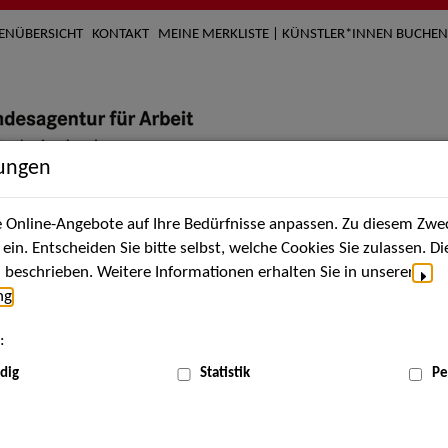
TENÜBERSICHT
KONTAKT
MEINE MERKLISTE | KÜNSTLER*INNEN BUCHEN
lungen
Online-Angebote auf Ihre Bedürfnisse anpassen. Zu diesem Zwec
nach Künstler*innen
Über uns
Aktuelles
Termi
in. Entscheiden Sie bitte selbst, welche Cookies Sie zulassen. D
beschrieben. Weitere Informationen erhalten Sie in unserer
ng
.
nnen
:
ME
dig
Statistik
Pe
Scha