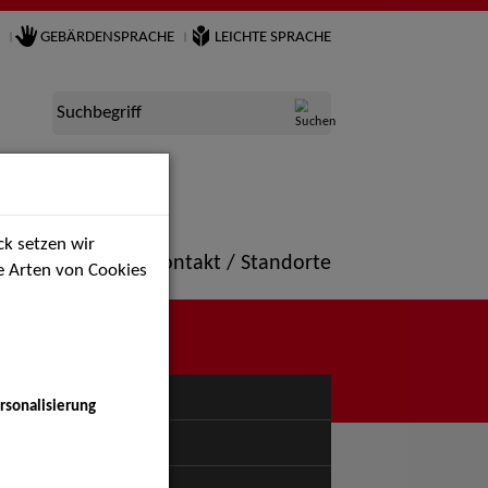
GEBÄRDENSPRACHE
LEICHTE SPRACHE
Suchbegriff
k setzen wir
ne
Portfolio
Kontakt / Standorte
ie Arten von Cookies
NÜ
rsonalisierung
uspiel - Bühne