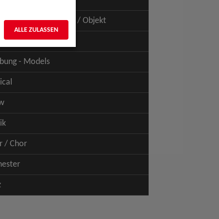
uspiel - Film / TV
uspiel - Figur / Puppe / Objekt
ALLE ZULASSEN
bung - Talents
bung - Models
ical
w
ik
r / Chor
hester
z