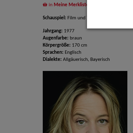
in
Meine Merkliste
legen
Schauspiel:
Film und TV
Jahrgang:
1977
Augenfarbe:
braun
Körpergröße:
170 cm
Sprachen:
Englisch
Dialekte:
Allgäuerisch, Bayerisch