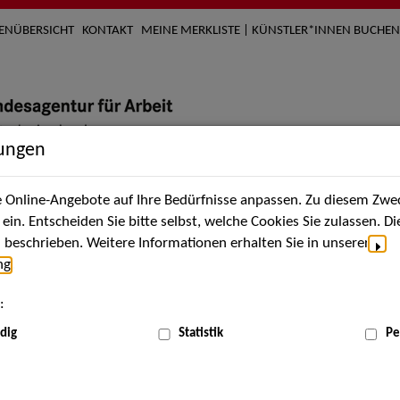
TENÜBERSICHT
KONTAKT
MEINE MERKLISTE | KÜNSTLER*INNEN BUCHEN
lungen
Online-Angebote auf Ihre Bedürfnisse anpassen. Zu diesem Zwec
nach Künstler*innen
Über uns
Aktuelles
Termi
in. Entscheiden Sie bitte selbst, welche Cookies Sie zulassen. D
beschrieben. Weitere Informationen erhalten Sie in unserer
ng
.
nnen
:
ME
dig
Statistik
Pe
Scha