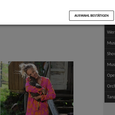
Scha
als PDF speichern
Scha
AUSWAHL BESTÄTIGEN
Wer
Wer
Mus
Sho
Mus
Ope
Orc
Tan