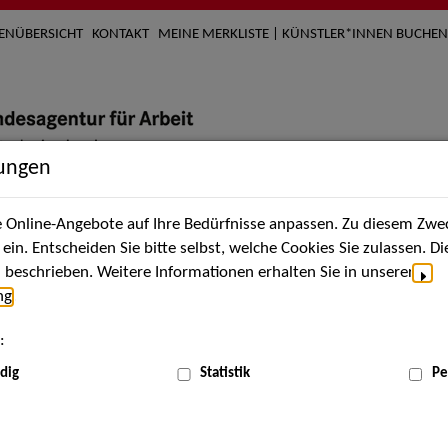
TENÜBERSICHT
KONTAKT
MEINE MERKLISTE | KÜNSTLER*INNEN BUCHEN
lungen
Online-Angebote auf Ihre Bedürfnisse anpassen. Zu diesem Zwec
nach Künstler*innen
Über uns
Aktuelles
Termi
in. Entscheiden Sie bitte selbst, welche Cookies Sie zulassen. D
beschrieben. Weitere Informationen erhalten Sie in unserer
ng
.
nnen
:
ME
dig
Statistik
Pe
Scha