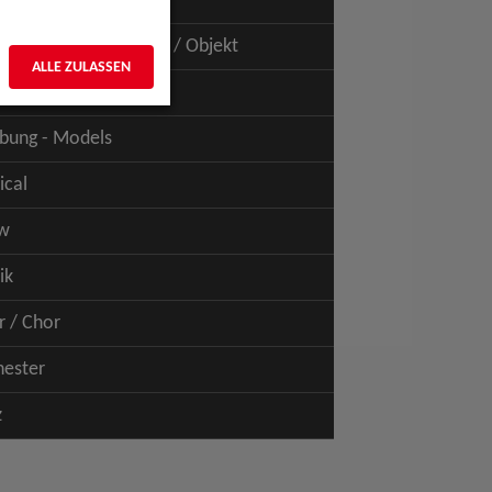
uspiel - Film / TV
uspiel - Figur / Puppe / Objekt
ALLE ZULASSEN
bung - Talents
bung - Models
ical
w
ik
r / Chor
hester
z