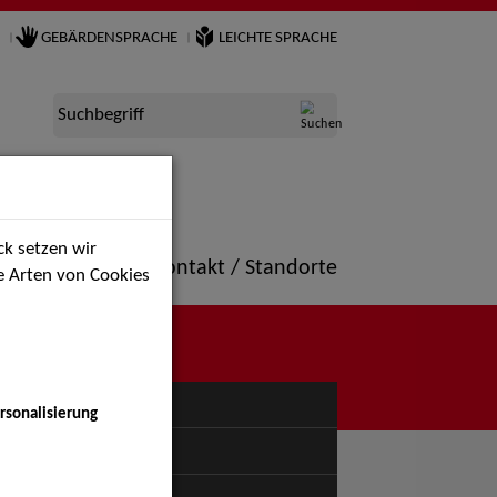
GEBÄRDENSPRACHE
LEICHTE SPRACHE
Suchbegriff
k setzen wir
ne
Portfolio
Kontakt / Standorte
ie Arten von Cookies
NÜ
rsonalisierung
uspiel - Bühne