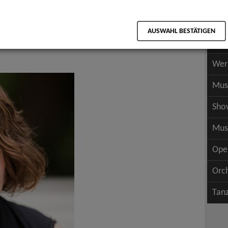
Scha
als PDF speichern
Scha
AUSWAHL BESTÄTIGEN
Wer
Wer
Mus
Sho
Mus
Ope
Orc
Tan