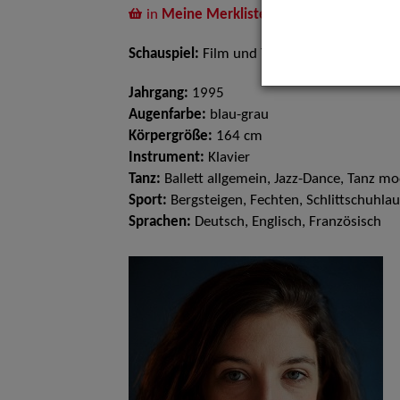
in
Meine Merkliste
legen
Schauspiel:
Film und TV, Bühne
Jahrgang:
1995
Augenfarbe:
blau-grau
Körpergröße:
164 cm
Instrument:
Klavier
Tanz:
Ballett allgemein, Jazz-Dance, Tanz m
Sport:
Bergsteigen, Fechten, Schlittschuhlau
Sprachen:
Deutsch, Englisch, Französisch