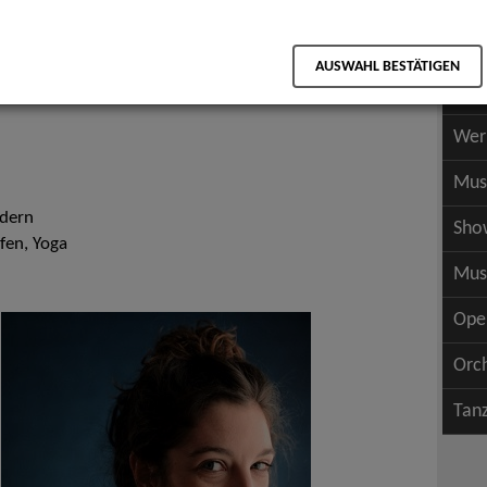
Scha
als PDF speichern
Scha
AUSWAHL BESTÄTIGEN
Wer
Wer
Mus
odern
Sho
fen, Yoga
Mus
Ope
Orc
Tan