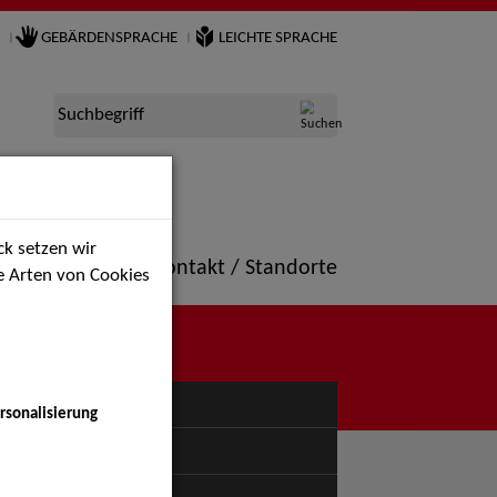
GEBÄRDENSPRACHE
LEICHTE SPRACHE
Suchbegriff
k setzen wir
ne
Portfolio
Kontakt / Standorte
ie Arten von Cookies
NÜ
rsonalisierung
uspiel - Bühne