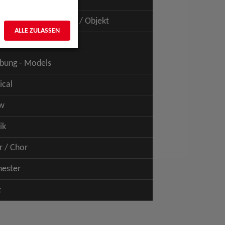
uspiel - Film / TV
uspiel - Figur / Puppe / Objekt
ALLE ZULASSEN
bung - Talents
bung - Models
ical
w
ik
r / Chor
hester
z