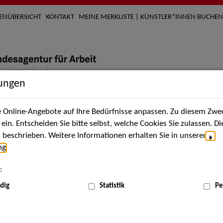
TENÜBERSICHT
KONTAKT
MEINE MERKLISTE | KÜNSTLER*INNEN BUCHEN
lungen
Online-Angebote auf Ihre Bedürfnisse anpassen. Zu diesem Zwec
nach Künstler*innen
Über uns
Aktuelles
Termi
in. Entscheiden Sie bitte selbst, welche Cookies Sie zulassen. D
beschrieben. Weitere Informationen erhalten Sie in unserer
ng
.
nnen
:
ME
dig
Statistik
Pe
Scha