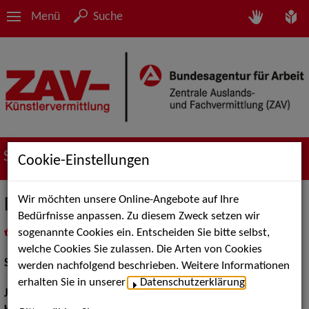
Menü
Suche
Suche nach Künstler*innen
Cookie-Einstellungen
Wir möchten unsere Online-Angebote auf Ihre
Dorothea Hagena
Bedürfnisse anpassen. Zu diesem Zweck setzen wir
sogenannte Cookies ein. Entscheiden Sie bitte selbst,
in
Meine Merkliste
legen
als PDF speichern
welche Cookies Sie zulassen. Die Arten von Cookies
Schauspiel:
Film und TV, Bühne
werden nachfolgend beschrieben. Weitere Informationen
erhalten Sie in unserer
Datenschutzerklärung
.
Jahrgang:
1944