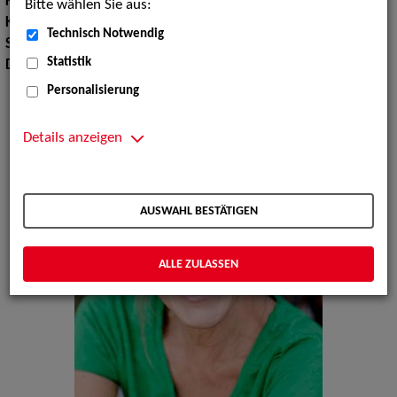
Körpergröße:
172 cm
Bitte wählen Sie aus:
Konfektionsgröße:
36
Technisch Notwendig
Sprachen:
Englisch, Französisch, Italienisch
Statistik
Dialekte:
Rheinisch, Westfälisch
Personalisierung
Details anzeigen
AUSWAHL BESTÄTIGEN
ALLE ZULASSEN