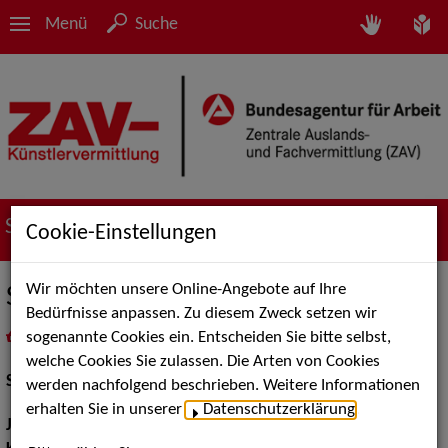
Menü
Suche
Suche nach Künstler*innen
Cookie-Einstellungen
Wir möchten unsere Online-Angebote auf Ihre
Sabine Gutberlet
Bedürfnisse anpassen. Zu diesem Zweck setzen wir
sogenannte Cookies ein. Entscheiden Sie bitte selbst,
in
Meine Merkliste
legen
als PDF speichern
welche Cookies Sie zulassen. Die Arten von Cookies
Schauspiel:
Film und TV
werden nachfolgend beschrieben. Weitere Informationen
erhalten Sie in unserer
Datenschutzerklärung
.
Jahrgang:
1963