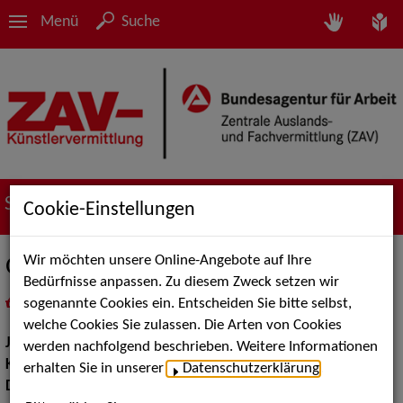
Menü
Suche
Suche nach Künstler*innen
Cookie-Einstellungen
Wir möchten unsere Online-Angebote auf Ihre
Guntermann, Judith
Bedürfnisse anpassen. Zu diesem Zweck setzen wir
sogenannte Cookies ein. Entscheiden Sie bitte selbst,
in
Meine Merkliste
legen
als PDF speichern
welche Cookies Sie zulassen. Die Arten von Cookies
Jahrgang:
1980
werden nachfolgend beschrieben. Weitere Informationen
Körpergröße:
164 cm
erhalten Sie in unserer
Datenschutzerklärung
.
Dialekte:
Bayerisch, Hamburgisch, Kölsch, Sächsisch