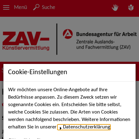
Menü
Suche
Suche nach Künstler*innen
Cookie-Einstellungen
Wir möchten unsere Online-Angebote auf Ihre
Klara Günther
Bedürfnisse anpassen. Zu diesem Zweck setzen wir
sogenannte Cookies ein. Entscheiden Sie bitte selbst,
in
Meine Merkliste
legen
als PDF speichern
welche Cookies Sie zulassen. Die Arten von Cookies
Schauspiel:
Bühne
werden nachfolgend beschrieben. Weitere Informationen
erhalten Sie in unserer
Datenschutzerklärung
.
Jahrgang:
1998