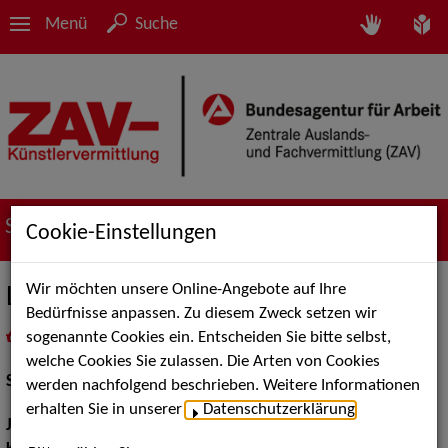
Menü
Suche
Suche nach Künstler*innen
Cookie-Einstellungen
Wir möchten unsere Online-Angebote auf Ihre
Larissa Grosenick
Bedürfnisse anpassen. Zu diesem Zweck setzen wir
sogenannte Cookies ein. Entscheiden Sie bitte selbst,
in
Meine Merkliste
legen
als PDF speichern
welche Cookies Sie zulassen. Die Arten von Cookies
Schauspiel:
Bühne, Film und TV
werden nachfolgend beschrieben. Weitere Informationen
erhalten Sie in unserer
Datenschutzerklärung
.
Jahrgang:
1998