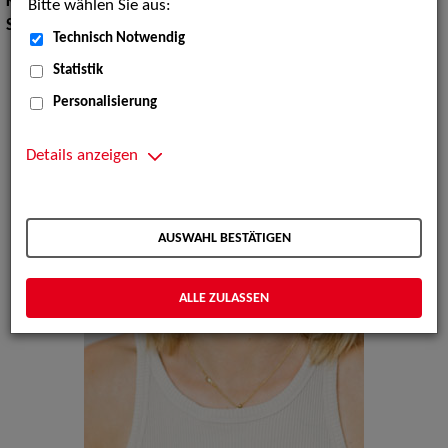
Körpergröße:
169 cm
Bitte wählen Sie aus:
Sprachen:
Deutsch, Englisch, Französisch
Technisch Notwendig
Statistik
Personalisierung
Details anzeigen
AUSWAHL BESTÄTIGEN
ALLE ZULASSEN