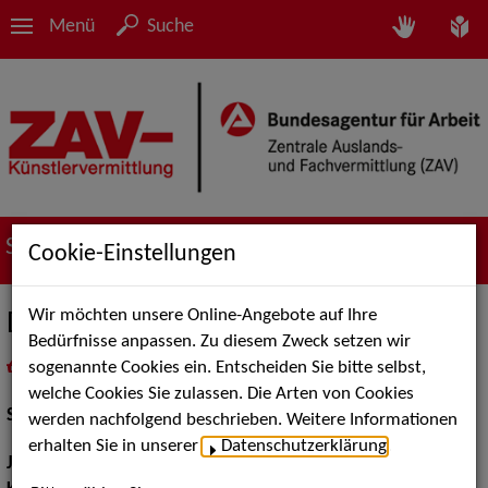
Menü
Suche
Suche nach Künstler*innen
Cookie-Einstellungen
Wir möchten unsere Online-Angebote auf Ihre
Danielle Green
Bedürfnisse anpassen. Zu diesem Zweck setzen wir
sogenannte Cookies ein. Entscheiden Sie bitte selbst,
in
Meine Merkliste
legen
als PDF speichern
welche Cookies Sie zulassen. Die Arten von Cookies
Schauspiel:
Film und TV
werden nachfolgend beschrieben. Weitere Informationen
erhalten Sie in unserer
Datenschutzerklärung
.
Jahrgang:
1988